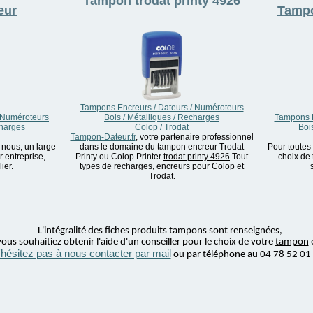
Tampon
trodat printy 4926
eur
Tamp
Tampons Encreurs / Dateurs / Numéroteurs
 Numéroteurs
Bois / Métalliques / Recharges
Tampons E
charges
Colop / Trodat
Boi
Tampon-Dateur.fr
, votre partenaire professionnel
 nous, un large
dans le domaine du tampon encreur Trodat
Pour toutes
 entreprise,
Printy ou Colop Printer
trodat printy 4926
Tout
choix de 
ier.
types de recharges, encreurs pour Colop et
Trodat.
L'intégralité des fiches produits tampons sont renseignées,
ous souhaitiez obtenir l'aide d'un conseiller pour le choix de votre
tampon
'hésitez pas à nous contacter par mail
ou par téléphone au 04 78 52 01