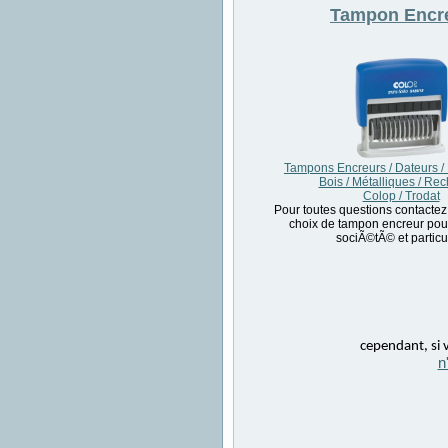
Tampon
Encr
Tampons Encreurs / Dateurs /
Bois / Métalliques / Re
Colop / Trodat
Pour toutes questions contactez
choix de tampon encreur pour
sociÃ©tÃ© et particul
cependant, si v
n