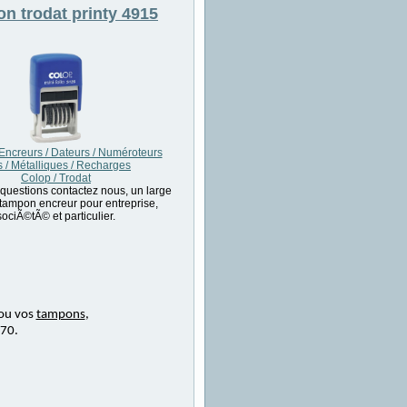
on
trodat printy 4915
ncreurs / Dateurs / Numéroteurs
s / Métalliques / Recharges
Colop / Trodat
 questions contactez nous, un large
tampon encreur pour entreprise,
sociÃ©tÃ© et particulier.
ou vos
tampons
,
 70.