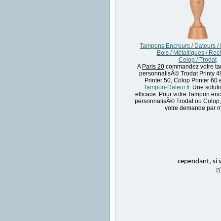
Tampons Encreurs / Dateurs /
Bois / Métalliques / Re
Colop / Trodat
A
Paris 20
commandez votre ta
personnalisÃ© Trodat Printy 
Printer 50, Colop Printer 60 
Tampon-Dateur.fr
. Une soluti
efficace. Pour votre Tampon enc
personnalisÃ© Trodat ou Colop
votre demande par m
cependant, si v
n