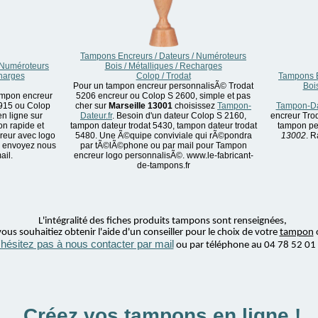
Tampons Encreurs / Dateurs / Numéroteurs
 Numéroteurs
Bois / Métalliques / Recharges
charges
Colop / Trodat
Tampons E
Pour un tampon encreur personnalisÃ© Trodat
Boi
mpon encreur
5206 encreur ou Colop S 2600, simple et pas
4915 ou Colop
cher sur
Marseille 13001
choisissez
Tampon-
Tampon-Dat
en ligne sur
Dateur.fr
. Besoin d'un dateur Colop S 2160,
encreur Trod
on rapide et
tampon dateur trodat 5430, tampon dateur trodat
tampon pe
reur avec logo
5480. Une Ã©quipe conviviale qui rÃ©pondra
13002
. R
, envoyez nous
par tÃ©lÃ©phone ou par mail pour Tampon
ail.
encreur logo personnalisÃ©. www.le-fabricant-
de-tampons.fr
L'intégralité des fiches produits tampons sont renseignées,
ous souhaitiez obtenir l'aide d'un conseiller pour le choix de votre
tampon
'hésitez pas à nous contacter par mail
ou par téléphone au 04 78 52 01
Créez vos tampons en ligne !