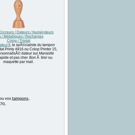
ncreurs / Dateurs / Numéroteurs
s / Métalliques / Recharges
Colop / Trodat
eur.fr
, le spÃ©cialiste du tampon
at Printy 4916 ou Colop Printer 15,
rsonnalisÃ© dateur sur
Marseille
apide et pas cher. Bon Ã tirer ou
maquette par mail.
ou vos
tampons
,
 70.