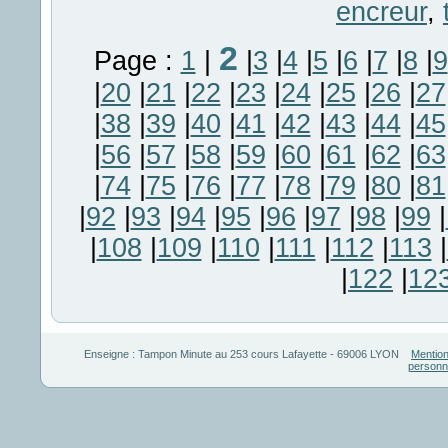
encreur
,
2
Page :
1
|
|
3
|
4
|
5
|
6
|
7
|
8
|
9
|
20
|
21
|
22
|
23
|
24
|
25
|
26
|
27
|
38
|
39
|
40
|
41
|
42
|
43
|
44
|
45
|
56
|
57
|
58
|
59
|
60
|
61
|
62
|
63
|
74
|
75
|
76
|
77
|
78
|
79
|
80
|
81
|
92
|
93
|
94
|
95
|
96
|
97
|
98
|
99
|
|
108
|
109
|
110
|
111
|
112
|
113
|
|
122
|
12
Enseigne :
Tampon Minute
au
253 cours Lafayette
-
69006
LYON
Mention
personn