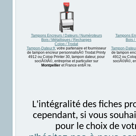
Tampons Encreurs / Dateurs / Numéroteurs
Tampons Enc
Bois / Métalliques / Recharges
Bois /
Colop / Trodat
Tampon-Dateur.fr
, votre partenaire et fournisseur
Tampon-Dateur.
de tampon encreur personnalisÃ© Trodat Printy
de tampon encr
4912 ou Colop Printer 30, tampon dateur, pour
4912 ou Colop
sociÃ©tÃ©, entreprise et particulier sur
sociÃ©tÃ©, ent
Montpellier
et France entiÃ¨re.
L'intégralité des fiches 
cependant, si vous souhait
pour le choix de vo