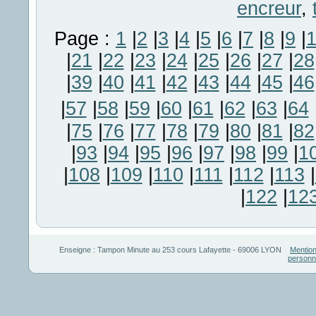
encreur
,
Page :
1
|
2
|
3
|
4
|
5
|
6
|
7
|
8
|
9
|
|
21
|
22
|
23
|
24
|
25
|
26
|
27
|
28
|
39
|
40
|
41
|
42
|
43
|
44
|
45
|
46
|
57
|
58
|
59
|
60
|
61
|
62
|
63
|
64
|
75
|
76
|
77
|
78
|
79
|
80
|
81
|
82
|
93
|
94
|
95
|
96
|
97
|
98
|
99
|
1
|
108
|
109
|
110
|
111
|
112
|
113
|
|
122
|
12
Enseigne :
Tampon Minute
au
253 cours Lafayette
-
69006
LYON
Mention
personn