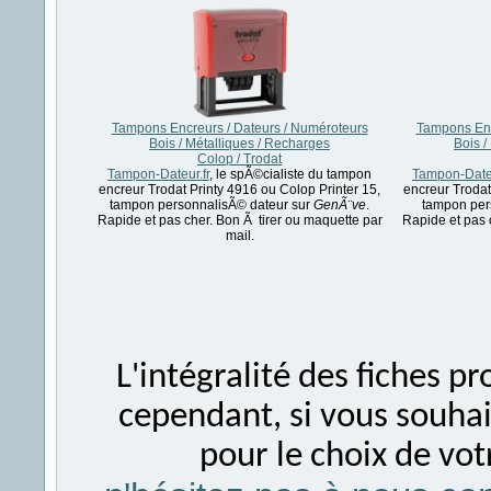
Tampons Encreurs / Dateurs / Numéroteurs
Tampons Enc
Bois / Métalliques / Recharges
Bois /
Colop / Trodat
Tampon-Dateur.fr
, le spÃ©cialiste du tampon
Tampon-Dateu
encreur Trodat Printy 4916 ou Colop Printer 15,
encreur Trodat
tampon personnalisÃ© dateur sur
GenÃ¨ve
.
tampon per
Rapide et pas cher. Bon Ã tirer ou maquette par
Rapide et pas 
mail.
L'intégralité des fiches 
cependant, si vous souhait
pour le choix de vo