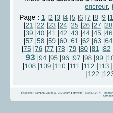
encreur
,
Page :
1
|
2
|
3
|
4
|
5
|
6
|
7
|
8
|
9
|
|
21
|
22
|
23
|
24
|
25
|
26
|
27
|
28
|
39
|
40
|
41
|
42
|
43
|
44
|
45
|
46
|
57
|
58
|
59
|
60
|
61
|
62
|
63
|
64
|
75
|
76
|
77
|
78
|
79
|
80
|
81
|
82
93
|
94
|
95
|
96
|
97
|
98
|
99
|
1
|
108
|
109
|
110
|
111
|
112
|
113
|
|
122
|
12
Enseigne :
Tampon Minute
au
253 cours Lafayette
-
69006
LYON
Mention
personn