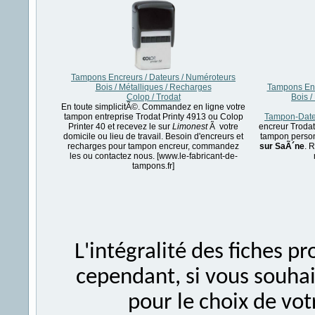
Tampons Encreurs / Dateurs / Numéroteurs
Bois / Métalliques / Recharges
Tampons Enc
Colop / Trodat
Bois /
En toute simplicitÃ©. Commandez en ligne votre
tampon entreprise Trodat Printy 4913 ou Colop
Tampon-Dateu
Printer 40 et recevez le sur
Limonest
Ã votre
encreur Trodat
domicile ou lieu de travail. Besoin d'encreurs et
tampon person
recharges pour tampon encreur, commandez
sur SaÃ´ne
. 
les ou contactez nous. [www.le-fabricant-de-
tampons.fr]
L'intégralité des fiches 
cependant, si vous souhait
pour le choix de vo