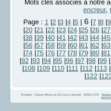
Mots clés associés à notre a
encreur
,
6
Page :
1
|
2
|
3
|
4
|
5
|
|
7
|
8
|
9
|
20
|
21
|
22
|
23
|
24
|
25
|
26
|
27
|
38
|
39
|
40
|
41
|
42
|
43
|
44
|
45
|
56
|
57
|
58
|
59
|
60
|
61
|
62
|
63
|
74
|
75
|
76
|
77
|
78
|
79
|
80
|
81
|
92
|
93
|
94
|
95
|
96
|
97
|
98
|
99
|
|
108
|
109
|
110
|
111
|
112
|
113
|
|
122
|
12
Enseigne :
Tampon Minute
au
253 cours Lafayette
-
69006
LYON
Mention
personn