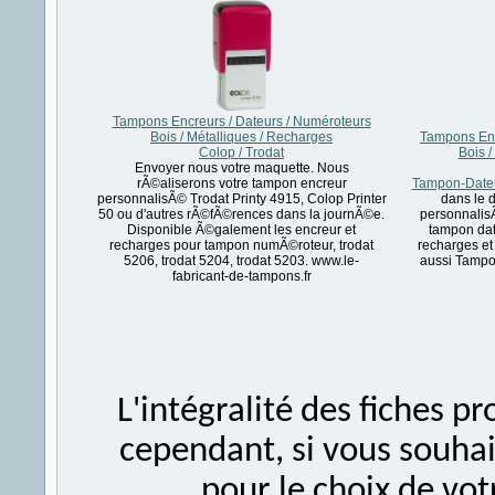
Tampons Encreurs / Dateurs / Numéroteurs
Bois / Métalliques / Recharges
Tampons Enc
Colop / Trodat
Bois /
Envoyer nous votre maquette. Nous
rÃ©aliserons votre tampon encreur
Tampon-Dateu
personnalisÃ© Trodat Printy 4915, Colop Printer
dans le 
50 ou d'autres rÃ©fÃ©rences dans la journÃ©e.
personnalis
Disponible Ã©galement les encreur et
tampon dat
recharges pour tampon numÃ©roteur, trodat
recharges et
5206, trodat 5204, trodat 5203. www.le-
aussi Tampo
fabricant-de-tampons.fr
L'intégralité des fiches 
cependant, si vous souhait
pour le choix de vo