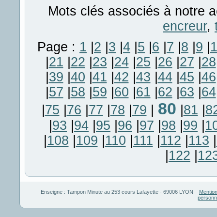
Mots clés associés à notre a
encreur
,
Page :
1
|
2
|
3
|
4
|
5
|
6
|
7
|
8
|
9
|
|
21
|
22
|
23
|
24
|
25
|
26
|
27
|
28
|
39
|
40
|
41
|
42
|
43
|
44
|
45
|
46
|
57
|
58
|
59
|
60
|
61
|
62
|
63
|
64
80
|
75
|
76
|
77
|
78
|
79
|
|
81
|
8
|
93
|
94
|
95
|
96
|
97
|
98
|
99
|
1
|
108
|
109
|
110
|
111
|
112
|
113
|
|
122
|
12
Enseigne :
Tampon Minute
au
253 cours Lafayette
-
69006
LYON
Mention
personn