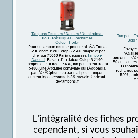
Tampons Encreurs / Dateurs / Numéroteurs
Tampons Enc
Bois / Métalliques / Recharges
Bois /
Colop / Trodat
Pour un tampon encreur personnalisÃ© Trodat
Envoyer 
5206 encreur ou Colop S 2600, simple et pas
rÃ©alise
cher sur
75003 Paris
choisissez
Tampon-
personnalisÃ© 
Dateur.fr
. Besoin d'un dateur Colop S 2160,
50 ou d'autres
tampon dateur trodat 5430, tampon dateur trodat
Disponibl
5480. Une Ã©quipe conviviale qui rÃ©pondra
recharges po
par tÃ©lÃ©phone ou par mail pour Tampon
5206, trod
encreur logo personnalisÃ©. www.le-fabricant-
fa
de-tampons.fr
L'intégralité des fiches 
cependant, si vous souhait